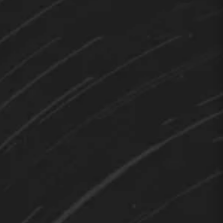
TEDY
Hi 👋 How can I help you?