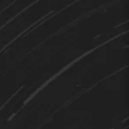
Hi 👋 How can I help you?