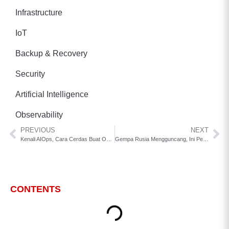
Infrastructure
IoT
Backup & Recovery
Security
Artificial Intelligence
Observability
PREVIOUS
NEXT
Kenali AIOps, Cara Cerdas Buat Operasional IT Makin Mudah Dikelola
Gempa Rusia Mengguncang, Ini Pentingnya Business Continuity & Disaster Recovery untuk Bisnis
CONTENTS