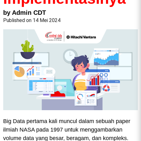
by Admin CDT
Published on 14 Mei 2024
Big Data pertama kali muncul dalam sebuah paper
ilmiah NASA pada 1997 untuk menggambarkan
volume data yang besar, beragam, dan kompleks.