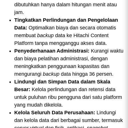
dibutuhkan hanya dalam hitungan menit atau
jam.
Tingkatkan Perlindungan dan Pengelolaan
Data:
Optimalkan biaya dan secara otomatis
membuat
backup
data ke Hitachi Content
Platform tanpa mengganggu akses data.
Penyederhanaan Administrasi:
Kurangi waktu
dan biaya pelatihan administrasi, dengan
meningkatkan penggunaan kapasitas dan
mengurangi
backup
data hingga 36 persen.
Lindungi dan Simpan Data dalam Skala
Besar:
Kelola perlindungan dan retensi data
untuk puluhan ribu pengguna dari satu platform
yang mudah dikelola.
Kelola Seluruh Data Perusahaan:
Lindungi
dan kelola data dari berbagai sumber, termasuk