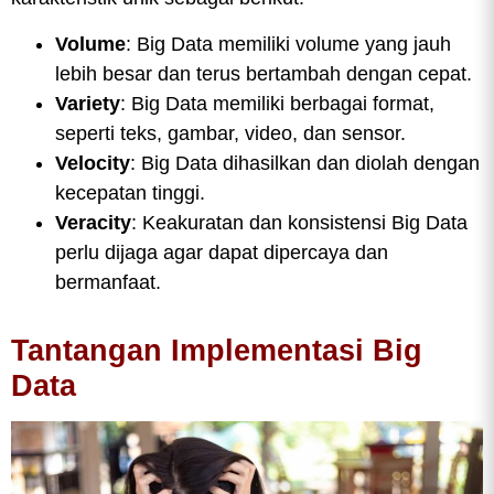
Volume
: Big Data memiliki volume yang jauh
lebih besar dan terus bertambah dengan cepat.
Variety
: Big Data memiliki berbagai format,
seperti teks, gambar, video, dan sensor.
Velocity
: Big Data dihasilkan dan diolah dengan
kecepatan tinggi.
Veracity
: Keakuratan dan konsistensi Big Data
perlu dijaga agar dapat dipercaya dan
bermanfaat.
Tantangan Implementasi Big
Data