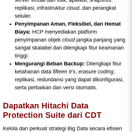
server
virtual dan fisik, aplikasi,
snapshot
,
replikasi, infrastruktur
cloud
, dan perangkat
seluler.
Penyimpanan Aman, Fleksibel, dan Hemat
Biaya:
HCP menyediakan platform
penyimpanan objek
cloud
jangka panjang yang
sangat skalabel dan dilengkapi fitur keamanan
tinggi.
Mengurangi Beban Backup:
Dilengkapi fitur
ketahanan data
fifteen 9’s
,
erasure coding
,
replikasi, redundansi yang dapat dikonfigurasi,
serta perbaikan dan versi otomatis.
Dapatkan Hitachi Data
Protection Suite dari CDT
Kelola dan perkuat strategi Big Data secara efisien