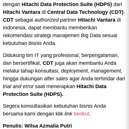
dengan
Hitachi Data Protection Suite (HDPS)
dari
Hitachi Vantara
di
Central Data Technology (CDT)
.
CDT
sebagai
authorized partner
Hitachi Vantara
di
Indonesia, dapat membantu memberikan
rekomendasi strategi manajemen Big Data sesuai
kebutuhan bisnis Anda.
Didukung tim IT yang profesional, berpengalaman,
dan bersertifikat,
CDT
juga akan membantu Anda
melalui tahap konsultasi,
deployment
,
management
,
hingga dukungan
after sales
agar Anda terhindar dari
trial and error
saat menerapkan
Hitachi Data
Protection Suite (HDPS).
Segera konsultasikan kebutuhan bisnis Anda
bersama kami dengan klik
link
berikut
.
Penulis: Wilsa Azmalia Putri