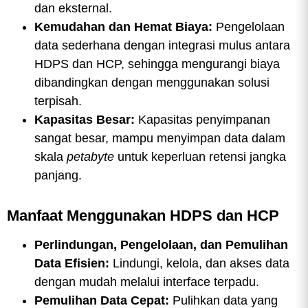
dan eksternal.
Kemudahan dan Hemat Biaya:
Pengelolaan
data sederhana dengan integrasi mulus antara
HDPS dan HCP, sehingga mengurangi biaya
dibandingkan dengan menggunakan solusi
terpisah.
Kapasitas Besar:
Kapasitas penyimpanan
sangat besar, mampu menyimpan data dalam
skala
petabyte
untuk keperluan retensi jangka
panjang.
Manfaat Menggunakan HDPS dan HCP
Perlindungan, Pengelolaan, dan Pemulihan
Data Efisien:
Lindungi, kelola, dan akses data
dengan mudah melalui interface terpadu.
Pemulihan Data Cepat:
Pulihkan data yang