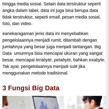
hingga media sosial. Selain data terstruktur seperti
angka dalam tabel, data ini juga bisa berupa data
tidak terstruktur, seperti
email
, pesan media sosial,
foto, dan video.
eanekaragaman jenis data ini menyebabkan
pengelolaannya menjadi rumit, ditambah dengan
jumlahnya yang besar juga menjadi tantangan. Big
Data umumnya bisa mencapai ukuran yang sangat
besar, mencapai
terabyte
,
petabyte
, bahkan
exabyte
.
Tak ayal, pengelolaannya menjadi sulit jika
menggunakan metode tradisional.
3 Fungsi Big Data