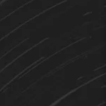
TEDY
Hi 👋 How can I help you?