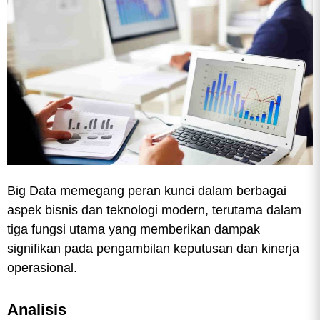
Big Data memegang peran kunci dalam berbagai
aspek bisnis dan teknologi modern, terutama dalam
tiga fungsi utama yang memberikan dampak
signifikan pada pengambilan keputusan dan kinerja
operasional.
Analisis