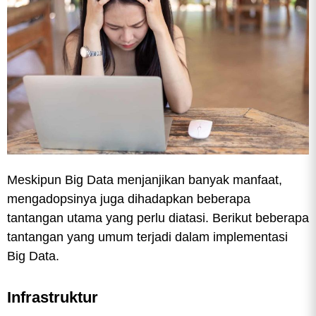
Meskipun Big Data menjanjikan banyak manfaat,
mengadopsinya juga dihadapkan beberapa
tantangan utama yang perlu diatasi. Berikut beberapa
tantangan yang umum terjadi dalam implementasi
Big Data.
Infrastruktur