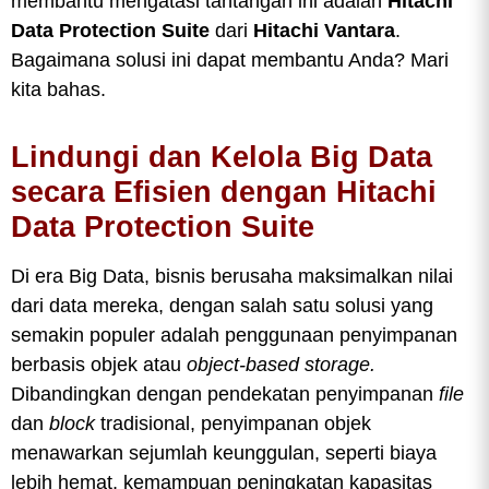
membantu mengatasi tantangan ini adalah
Hitachi
Data Protection Suite
dari
Hitachi Vantara
.
Bagaimana solusi ini dapat membantu Anda? Mari
kita bahas.
Lindungi dan Kelola Big Data
secara Efisien dengan Hitachi
Data Protection Suite
Di era Big Data, bisnis berusaha maksimalkan nilai
dari data mereka, dengan salah satu solusi yang
semakin populer adalah penggunaan penyimpanan
berbasis objek atau
object-based storage.
Dibandingkan dengan pendekatan penyimpanan
file
dan
block
tradisional, penyimpanan objek
menawarkan sejumlah keunggulan, seperti biaya
lebih hemat, kemampuan peningkatan kapasitas