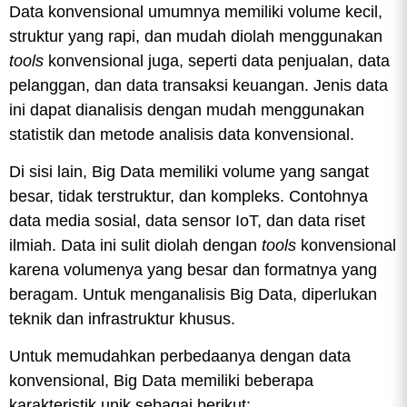
Data konvensional umumnya memiliki volume kecil,
struktur yang rapi, dan mudah diolah menggunakan
tools
konvensional juga, seperti data penjualan, data
pelanggan, dan data transaksi keuangan. Jenis data
ini dapat dianalisis dengan mudah menggunakan
statistik dan metode analisis data konvensional.
Di sisi lain, Big Data memiliki volume yang sangat
besar, tidak terstruktur, dan kompleks. Contohnya
data media sosial, data sensor IoT, dan data riset
ilmiah. Data ini sulit diolah dengan
tools
konvensional
karena volumenya yang besar dan formatnya yang
beragam. Untuk menganalisis Big Data, diperlukan
teknik dan infrastruktur khusus.
Untuk memudahkan perbedaanya dengan data
konvensional, Big Data memiliki beberapa
karakteristik unik sebagai berikut: