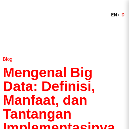
EN
ID
Blog
Mengenal Big
Data: Definisi,
Manfaat, dan
Tantangan
Implementasinya